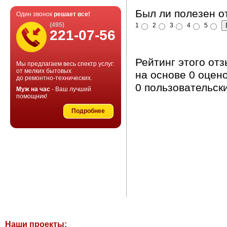
Был ли полезен о
Один звонок
решает все!
(495)
1
2
3
4
5
221-07-56
Рейтинг этого от
Мы предлагаем весь спектр услуг:
от мелких бытовых
на основе
0
оцено
до ремонтно-технических.
0
пользовательски
Муж на час
- Ваш лучший
помощник!
Подробнее
Наши проекты: