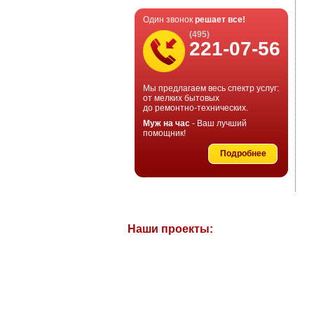
Один звонок
решает все!
(495)
221-07-56
Мы предлагаем весь спектр услуг:
от мелких бытовых
до ремонтно-технических.
Муж на час
- Ваш лучший
помощник!
Подробнее
Наши проекты: