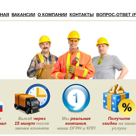
ВНАЯ
ВАКАНСИИ
О КОМПАНИИ
КОНТАКТЫ
ВОПРОС-ОТВЕТ (F
о
Выезд
через
Мы
реальная
Получите
нал
15 минут
после
компания
,
скидки
на наши
звонка клиента
наши ОГРН и КПП
услуги