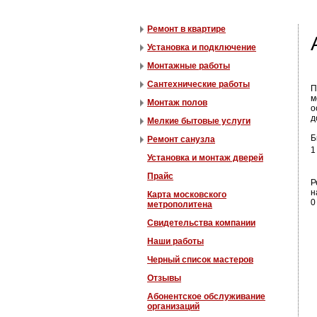
Ремонт в квартире
Установка и подключение
Монтажные работы
Сантехнические работы
П
м
Монтаж полов
о
д
Мелкие бытовые услуги
Б
Ремонт санузла
1
Установка и монтаж дверей
Прайс
Р
н
Карта московского
0
метрополитена
Свидетельства компании
Наши работы
Черный список мастеров
Отзывы
Абонентское обслуживание
организаций