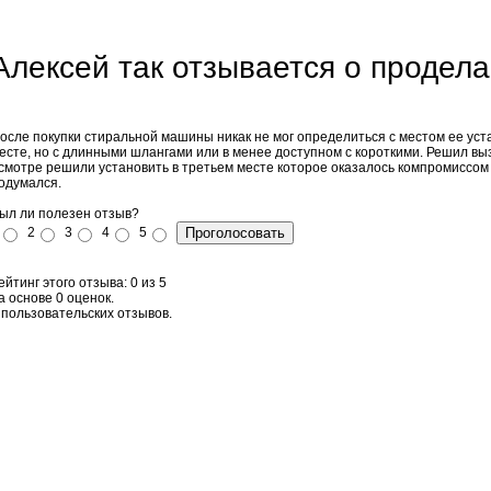
Алексей так отзывается о продела
осле покупки стиральной машины никак не мог определиться с местом ее уст
есте, но с длинными шлангами или в менее доступном с короткими. Решил в
смотре решили установить в третьем месте которое оказалось компромиссом
одумался.
ыл ли полезен отзыв?
2
3
4
5
ейтинг этого отзыва:
0
из
5
а основе
0
оценок.
пользовательских отзывов.