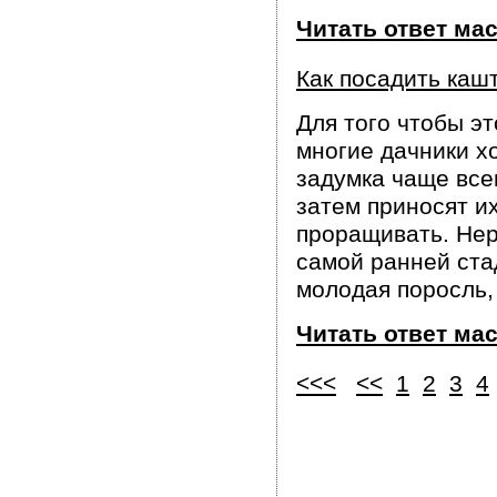
Читать ответ ма
Как посадить каш
Для того чтобы эт
многие дачники х
задумка чаще все
затем приносят и
проращивать. Нер
самой ранней стад
молодая поросль, 
Читать ответ ма
<<<
<<
1
2
3
4