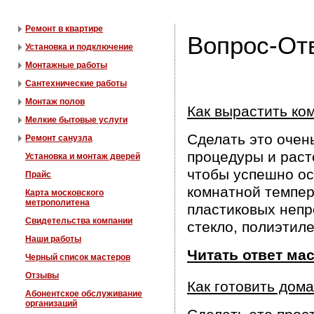
Ремонт в квартире
Вопрос-Отв
Установка и подключение
Монтажные работы
Сантехнические работы
Монтаж полов
Как вырастить ко
Мелкие бытовые услуги
Сделать это очен
Ремонт санузла
процедуры и раст
Установка и монтаж дверей
чтобы успешно ос
Прайс
комнатной темпер
Карта московского
метрополитена
пластиковых непр
Свидетельства компании
стекло, полиэтил
Наши работы
Читать ответ ма
Черный список мастеров
Отзывы
Как готовить дом
Абонентское обслуживание
организаций