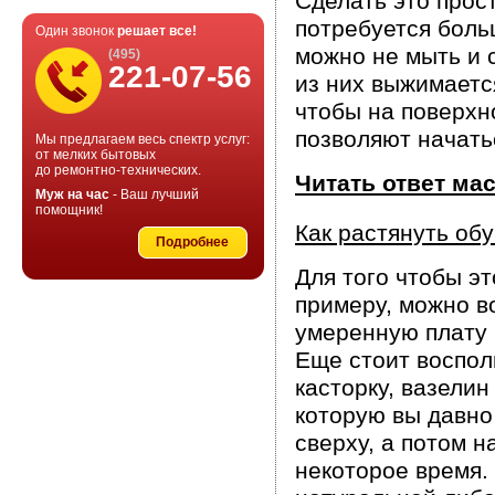
Сделать это прос
потребуется боль
Один звонок
решает все!
можно не мыть и 
(495)
221-07-56
из них выжимаетс
чтобы на поверхн
позволяют начать
Мы предлагаем весь спектр услуг:
от мелких бытовых
до ремонтно-технических.
Читать ответ ма
Муж на час
- Ваш лучший
помощник!
Как растянуть об
Подробнее
Для того чтобы эт
примеру, можно в
умеренную плату 
Еще стоит воспол
касторку, вазелин
которую вы давно
сверху, а потом 
некоторое время.