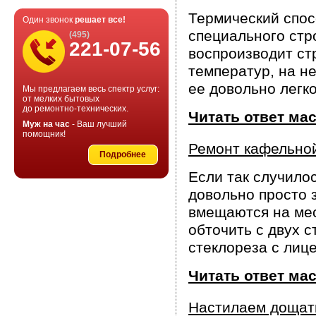
Термический спос
Один звонок
решает все!
специального стр
(495)
221-07-56
воспроизводит ст
температур, на не
ее довольно легк
Мы предлагаем весь спектр услуг:
от мелких бытовых
до ремонтно-технических.
Читать ответ ма
Муж на час
- Ваш лучший
помощник!
Ремонт кафельно
Подробнее
Если так случилос
довольно просто 
вмещаются на мес
обточить с двух 
стеклореза с лиц
Читать ответ ма
Настилаем дощат