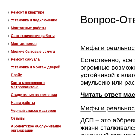
Ремонт в квартире
Вопрос-Отв
Установка и подключение
Монтажные работы
Сантехнические работы
Монтаж полов
Мифы и реальност
Мелкие бытовые услуги
Естественно, все
Ремонт санузла
огромные возможн
Установка и монтаж дверей
устойчивой к вла
Прайс
эмульсию или ра
Карта московского
метрополитена
Читать ответ ма
Свидетельства компании
Наши работы
Мифы и реальнос
Черный список мастеров
Отзывы
ДСП – это аббреви
Абонентское обслуживание
жизни сталкивалс
организаций